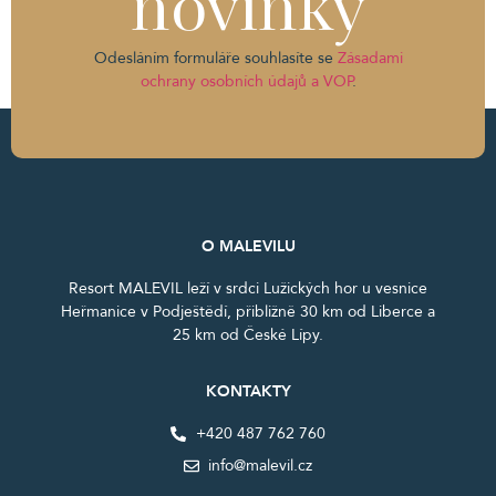
novinky
Odesláním formuláře souhlasíte se
Zásadami
ochrany osobních údajů a VOP
.
O MALEVILU
Resort MALEVIL leží v srdci Lužických hor u vesnice
Heřmanice v Podještědí, přibližně 30 km od Liberce a
25 km od České Lípy.
KONTAKTY
+420 487 762 760
info@malevil.cz