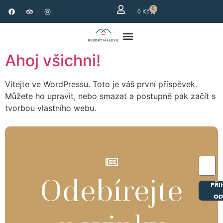
0
0
Kč
Ahoj všichni!
Vítejte ve WordPressu. Toto je váš první příspěvek.
Můžete ho upravit, nebo smazat a postupně pak začít s
tvorbou vlastního webu.
Odebírejte
PŘI
OD
Altern