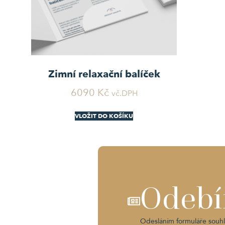
Zimní relaxační balíček
6090
Kč
vč.DPH
VLOŽIT DO KOŠÍKU
Odebí
Odesláním formuláře souhl