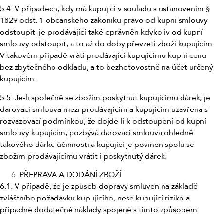
5.4. V případech, kdy má kupující v souladu s ustanovením §
1829 odst. 1 občanského zákoníku právo od kupní smlouvy
odstoupit, je prodávající také oprávněn kdykoliv od kupní
smlouvy odstoupit, a to až do doby převzetí zboží kupujícím.
V takovém případě vrátí prodávající kupujícímu kupní cenu
bez zbytečného odkladu, a to bezhotovostně na účet určený
kupujícím.
5.5. Je-li společně se zbožím poskytnut kupujícímu dárek, je
darovací smlouva mezi prodávajícím a kupujícím uzavřena s
rozvazovací podmínkou, že dojde-li k odstoupení od kupní
smlouvy kupujícím, pozbývá darovací smlouva ohledně
takového dárku účinnosti a kupující je povinen spolu se
zbožím prodávajícímu vrátit i poskytnutý dárek.
PŘEPRAVA A DODÁNÍ ZBOŽÍ
6.1. V případě, že je způsob dopravy smluven na základě
zvláštního požadavku kupujícího, nese kupující riziko a
případné dodatečné náklady spojené s tímto způsobem