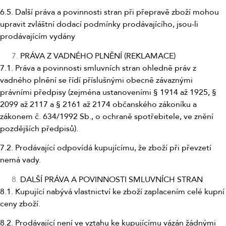
6.5. Další práva a povinnosti stran při přepravě zboží mohou
upravit zvláštní dodací podmínky prodávajícího, jsou-li
prodávajícím vydány
PRÁVA Z VADNÉHO PLNĚNÍ (REKLAMACE)
7.1. Práva a povinnosti smluvních stran ohledně práv z
vadného plnění se řídí příslušnými obecně závaznými
právními předpisy (zejména ustanoveními § 1914 až 1925, §
2099 až 2117 a § 2161 až 2174 občanského zákoníku a
zákonem č. 634/1992 Sb., o ochraně spotřebitele, ve znění
pozdějších předpisů).
7.2. Prodávající odpovídá kupujícímu, že zboží při převzetí
nemá vady.
DALŠÍ PRÁVA A POVINNOSTI SMLUVNÍCH STRAN
8.1. Kupující nabývá vlastnictví ke zboží zaplacením celé kupní
ceny zboží.
8.2. Prodávající není ve vztahu ke kupujícímu vázán žádnými