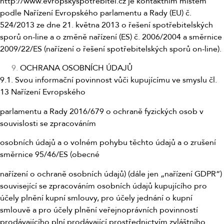
http://www.evropskyspotrebitel.cz je kontaktním místem
podle Nařízení Evropského parlamentu a Rady (EU) č.
524/2013 ze dne 21. května 2013 o řešení spotřebitelských
sporů on-line a o změně nařízení (ES) č. 2006/2004 a směrnice
2009/22/ES (nařízení o řešení spotřebitelských sporů on-line).
OCHRANA OSOBNÍCH ÚDAJŮ
9.1. Svou informační povinnost vůči kupujícímu ve smyslu čl.
13 Nařízení Evropského
parlamentu a Rady 2016/679 o ochraně fyzických osob v
souvislosti se zpracováním
osobních údajů a o volném pohybu těchto údajů a o zrušení
směrnice 95/46/ES (obecné
nařízení o ochraně osobních údajů) (dále jen „nařízení GDPR“)
související se zpracováním osobních údajů kupujícího pro
účely plnění kupní smlouvy, pro účely jednání o kupní
smlouvě a pro účely plnění veřejnoprávních povinností
prodávajícího plní prodávající prostřednictvím zvláštního