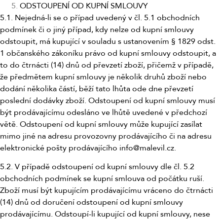
ODSTOUPENÍ OD KUPNÍ SMLOUVY
5.1. Nejedná-li se o případ uvedený v čl. 5.1 obchodních
podmínek či o jiný případ, kdy nelze od kupní smlouvy
odstoupit, má kupující v souladu s ustanovením § 1829 odst.
1 občanského zákoníku právo od kupní smlouvy odstoupit, a
to do čtrnácti (14) dnů od převzetí zboží, přičemž v případě,
že předmětem kupní smlouvy je několik druhů zboží nebo
dodání několika částí, běží tato lhůta ode dne převzetí
poslední dodávky zboží. Odstoupení od kupní smlouvy musí
být prodávajícímu odesláno ve lhůtě uvedené v předchozí
větě. Odstoupení od kupní smlouvy může kupující zasílat
mimo jiné na adresu provozovny prodávajícího či na adresu
elektronické pošty prodávajícího info@malevil.cz.
5.2. V případě odstoupení od kupní smlouvy dle čl. 5.2
obchodních podmínek se kupní smlouva od počátku ruší.
Zboží musí být kupujícím prodávajícímu vráceno do čtrnácti
(14) dnů od doručení odstoupení od kupní smlouvy
prodávajícímu. Odstoupí-li kupující od kupní smlouvy, nese