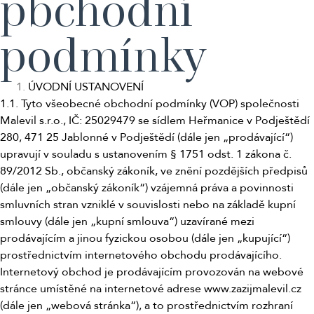
pbchodní
podmínky
ÚVODNÍ USTANOVENÍ
1.1. Tyto všeobecné obchodní podmínky (VOP) společnosti
Malevil s.r.o., IČ: 25029479 se sídlem Heřmanice v Podještědí
280, 471 25 Jablonné v Podještědí (dále jen „prodávající“)
upravují v souladu s ustanovením § 1751 odst. 1 zákona č.
89/2012 Sb., občanský zákoník, ve znění pozdějších předpisů
(dále jen „občanský zákoník“) vzájemná práva a povinnosti
smluvních stran vzniklé v souvislosti nebo na základě kupní
smlouvy (dále jen „kupní smlouva“) uzavírané mezi
prodávajícím a jinou fyzickou osobou (dále jen „kupující“)
prostřednictvím internetového obchodu prodávajícího.
Internetový obchod je prodávajícím provozován na webové
stránce umístěné na internetové adrese www.zazijmalevil.cz
(dále jen „webová stránka“), a to prostřednictvím rozhraní