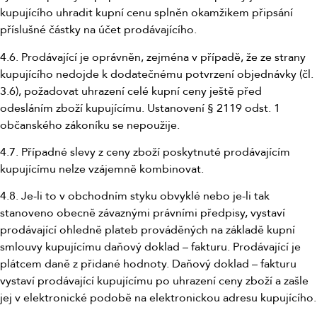
kupujícího uhradit kupní cenu splněn okamžikem připsání
příslušné částky na účet prodávajícího.
4.6. Prodávající je oprávněn, zejména v případě, že ze strany
kupujícího nedojde k dodatečnému potvrzení objednávky (čl.
3.6), požadovat uhrazení celé kupní ceny ještě před
odesláním zboží kupujícímu. Ustanovení § 2119 odst. 1
občanského zákoníku se nepoužije.
4.7. Případné slevy z ceny zboží poskytnuté prodávajícím
kupujícímu nelze vzájemně kombinovat.
4.8. Je-li to v obchodním styku obvyklé nebo je-li tak
stanoveno obecně závaznými právními předpisy, vystaví
prodávající ohledně plateb prováděných na základě kupní
smlouvy kupujícímu daňový doklad – fakturu. Prodávající je
plátcem daně z přidané hodnoty. Daňový doklad – fakturu
vystaví prodávající kupujícímu po uhrazení ceny zboží a zašle
jej v elektronické podobě na elektronickou adresu kupujícího.