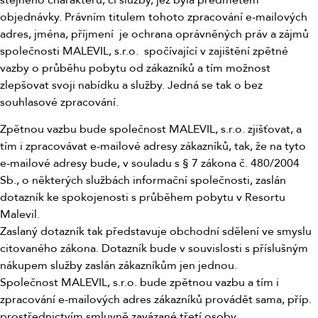
objednávky. Právním titulem tohoto zpracování e-mailových
adres, jména, příjmení je ochrana oprávněných práv a zájmů
společnosti MALEVIL, s.r.o. spočívající v zajištění zpětné
vazby o průběhu pobytu od zákazníků a tím možnost
zlepšovat svoji nabídku a služby. Jedná se tak o bez
souhlasové zpracování.
Zpětnou vazbu bude společnost MALEVIL, s.r.o. zjišťovat, a
tím i zpracovávat e-mailové adresy zákazníků, tak, že na tyto
e-mailové adresy bude, v souladu s § 7 zákona č. 480/2004
Sb., o některých službách informační společnosti, zaslán
dotazník ke spokojenosti s průběhem pobytu v Resortu
Malevil.
Zaslaný dotazník tak představuje obchodní sdělení ve smyslu
citovaného zákona. Dotazník bude v souvislosti s příslušným
nákupem služby zaslán zákazníkům jen jednou.
Společnost MALEVIL, s.r.o. bude zpětnou vazbu a tím i
zpracování e-mailových adres zákazníků provádět sama, příp.
prostřednictvím smluvně zavázané třetí osoby.