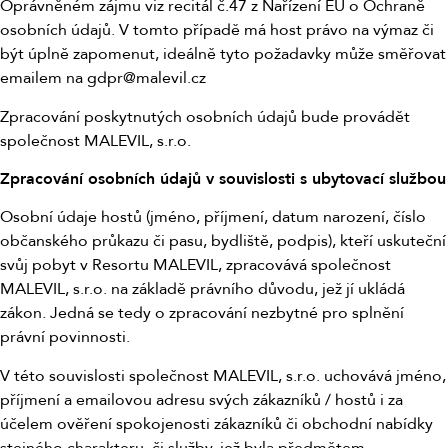
Oprávněném zájmu viz recitál č.47 z Nařízení EU o Ochraně
osobních údajů. V tomto případě má host právo na výmaz či
být úplně zapomenut, ideálně tyto požadavky může směřovat
emailem na gdpr@malevil.cz
Zpracování poskytnutých osobních údajů bude provádět
společnost MALEVIL, s.r.o.
Zpracování osobních údajů v souvislosti s ubytovací službou
Osobní údaje hostů (jméno, příjmení, datum narození, číslo
občanského průkazu či pasu, bydliště, podpis), kteří uskuteční
svůj pobyt v Resortu MALEVIL, zpracovává společnost
MALEVIL, s.r.o. na základě právního důvodu, jež jí ukládá
zákon. Jedná se tedy o zpracování nezbytné pro splnění
právní povinnosti.
V této souvislosti společnost MALEVIL, s.r.o. uchovává jméno,
příjmení a emailovou adresu svých zákazníků / hostů i za
účelem ověření spokojenosti zákazníků či obchodní nabídky
stejného charakteru, či služby, jež byla předmětem