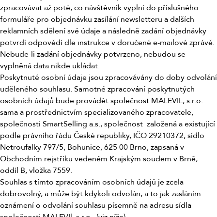
zpracovávat až poté, co návštěvník vyplní do příslušného
formuláře pro objednávku zasílání newsletteru a dalších
reklamních sdělení své údaje a následně zadání objednávky
potvrdí odpovědí dle instrukce v doručené e-mailové zprávě.
Nebude-li zadání objednávky potvrzeno, nebudou se
vyplněná data nikde ukládat.
Poskytnuté osobní údaje jsou zpracovávány do doby odvolání
uděleného souhlasu. Samotné zpracování poskytnutých
osobních údajů bude provádět společnost MALEVIL, s.r.o.
sama a prostřednictvím specializovaného zpracovatele,
společnosti SmartSelling a.s., společnost založená a existující
podle právního řádu České republiky, IČO 29210372, sídlo
Netroufalky 797/5, Bohunice, 625 00 Brno, zapsaná v
Obchodním rejstříku vedeném Krajským soudem v Brně,
oddíl B, vložka 7559.
Souhlas s tímto zpracováním osobních údajů je zcela
dobrovolný, a může být kdykoli odvolán, a to jak zasláním
oznámení o odvolání souhlasu písemně na adresu sídla
společnosti MALEVIl, s.r.o. (viz níže).