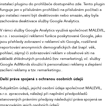
instalací pluginu do prohlížeče dostupného zde. Tento plugin
funguje jen v příslušném prohlížeči na příslušném počítači a
po instalaci nesmí být deaktivován nebo smazán, aby byla
zachována deaktivace služby Google Analytics.
V rámci služby Google Analytics využívá společnost MALEVIL,
s.r.o. i související reklamní funkce poskytované Google, jako
jsou přehledy zobrazení v reklamní síti Google, rozšířené
reportování anonymních demografických dat (např. věk,
pohlaví, zájmy) či zobrazování reklam v obsahové síti na
základě zhlédnutých produktů (tzv. remarketing), vč. služby
Google AdWords sloužící k personalizaci reklamy a zlepšení
zacílení reklamy a tzv. remarketingu..
Další práva spojená s ochranou osobních údajů
Subjektům údajů, jejichž osobní údaje společnost MALEVIL,
s.r.o. zpracovává, náležejí při naplnění předpokladů
stanovených právními předpisy následující práva spojená se
zpracováním jejich osobních údajů: