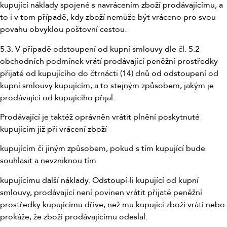
kupující náklady spojené s navrácením zboží prodávajícímu, a
to i v tom případě, kdy zboží nemůže být vráceno pro svou
povahu obvyklou poštovní cestou.
5.3. V případě odstoupení od kupní smlouvy dle čl. 5.2
obchodních podmínek vrátí prodávající peněžní prostředky
přijaté od kupujícího do čtrnácti (14) dnů od odstoupení od
kupní smlouvy kupujícím, a to stejným způsobem, jakým je
prodávající od kupujícího přijal.
Prodávající je taktéž oprávněn vrátit plnění poskytnuté
kupujícím již při vrácení zboží
kupujícím či jiným způsobem, pokud s tím kupující bude
souhlasit a nevzniknou tím
kupujícímu další náklady. Odstoupí-li kupující od kupní
smlouvy, prodávající není povinen vrátit přijaté peněžní
prostředky kupujícímu dříve, než mu kupující zboží vrátí nebo
prokáže, že zboží prodávajícímu odeslal.