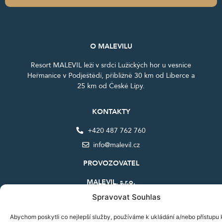
O MALEVILU
Resort MALEVIL leží v srdci Lužických hor u vesnice
Heřmanice v Podještědí, přibližně 30 km od Liberce a
25 km od České Lípy.
KONTAKTY
+420 487 762 760
info@malevil.cz
PROVOZOVATEL
MALEVIL, s.r.o.
Heřmanice v Podještědí 280,
Spravovat Souhlas
471 25 Jablonné v Podještědí
Abychom poskytli co nejlepší služby, používáme k ukládání a/nebo přístupu 