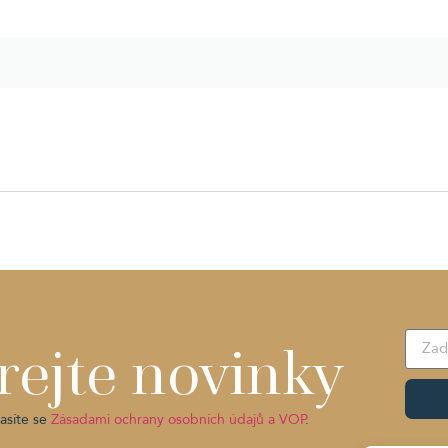
rejte novinky
asíte se
Zásadami ochrany osobních údajů a VOP
.
Alter