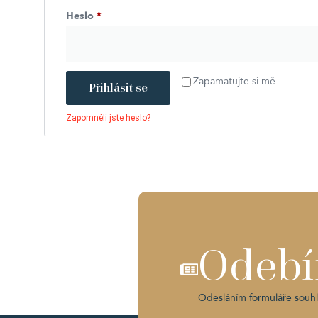
Heslo
*
Alternative:
Zapamatujte si mě
Přihlásit se
Zapomněli jste heslo?
Odebí
Odesláním formuláře souhl