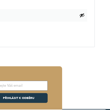
PŘIHLÁSIT K ODBĚRU
native: